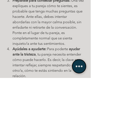
Prepárate para contestar preguntas:
 Una vez 
expliques a tu pareja cómo te sientes, es 
probable que tenga muchas preguntas que 
hacerte. Ante ellas, debes intentar 
abordarlas con la mayor calma posible, sin 
enfadarte ni retirarte de la conversación. 
Ponte en el lugar de tu pareja, es 
completamente normal que se sienta 
inquieto/a ante tus sentimientos.
Ayúdales a ayudarte:
 Para poderte 
ayudar 
ante la tristeza
, tu pareja necesita entender 
cómo puede hacerlo. Es decir, la clave es 
intentar reflejar, siempre respetando al 
otro/a, cómo te estás sintiendo en la 
relación.
Considera posibles cambios:
 La tristeza 
suele indicar que existen cosas que no te 
encajan del todo. Por lo tanto, si te sientes 
triste y decepcionado/a con tu relación
, 
quizá es una señal de que debéis empezar a 
dar pasos para cambiar ciertos roles o 
hábitos que se han creado dentro del 
vínculo. Empezad nombrando aquello que 
os gustaría cambiar y dad pequeños ajustes 